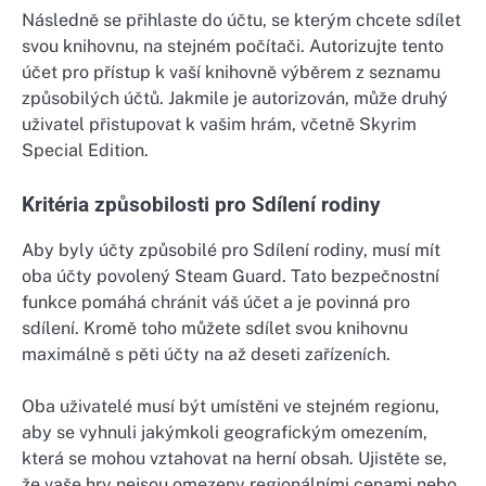
Následně se přihlaste do účtu, se kterým chcete sdílet
svou knihovnu, na stejném počítači. Autorizujte tento
účet pro přístup k vaší knihovně výběrem z seznamu
způsobilých účtů. Jakmile je autorizován, může druhý
uživatel přistupovat k vašim hrám, včetně Skyrim
Special Edition.
Kritéria způsobilosti pro Sdílení rodiny
Aby byly účty způsobilé pro Sdílení rodiny, musí mít
oba účty povolený Steam Guard. Tato bezpečnostní
funkce pomáhá chránit váš účet a je povinná pro
sdílení. Kromě toho můžete sdílet svou knihovnu
maximálně s pěti účty na až deseti zařízeních.
Oba uživatelé musí být umístěni ve stejném regionu,
aby se vyhnuli jakýmkoli geografickým omezením,
která se mohou vztahovat na herní obsah. Ujistěte se,
že vaše hry nejsou omezeny regionálními cenami nebo