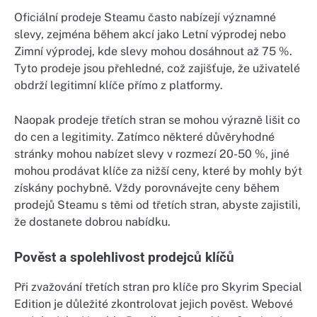
Oficiální prodeje Steamu často nabízejí významné
slevy, zejména během akcí jako Letní výprodej nebo
Zimní výprodej, kde slevy mohou dosáhnout až 75 %.
Tyto prodeje jsou přehledné, což zajišťuje, že uživatelé
obdrží legitimní klíče přímo z platformy.
Naopak prodeje třetích stran se mohou výrazně lišit co
do cen a legitimity. Zatímco některé důvěryhodné
stránky mohou nabízet slevy v rozmezí 20-50 %, jiné
mohou prodávat klíče za nižší ceny, které by mohly být
získány pochybně. Vždy porovnávejte ceny během
prodejů Steamu s těmi od třetích stran, abyste zajistili,
že dostanete dobrou nabídku.
Pověst a spolehlivost prodejců klíčů
Při zvažování třetích stran pro klíče pro Skyrim Special
Edition je důležité zkontrolovat jejich pověst. Webové