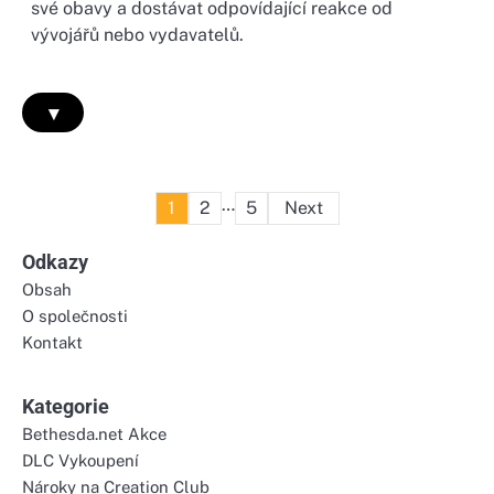
své obavy a dostávat odpovídající reakce od
vývojářů nebo vydavatelů.
▾
Posts
…
1
2
5
Next
pagination
Odkazy
Obsah
O společnosti
Kontakt
Kategorie
Bethesda.net Akce
DLC Vykoupení
Nároky na Creation Club