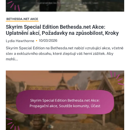
BETHESDA.NET AKCE
Skyrim Special Edition Bethesda.net Akce:
Uplatnění akcí, Požadavky na způsobilost, Kroky
10/03/2026
Lydia Hawthorne
Skyrim Special Edition na Bethesda.net nabízí vzrušující akce, včetně
slev a exkluzivního obsahu, které zlepšují váš herní zážitek. Aby
mohli…