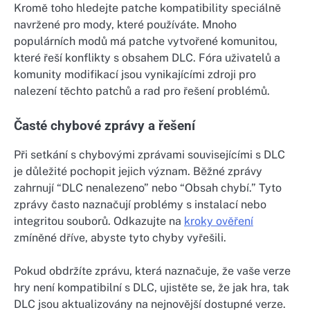
Kromě toho hledejte patche kompatibility speciálně
navržené pro mody, které používáte. Mnoho
populárních modů má patche vytvořené komunitou,
které řeší konflikty s obsahem DLC. Fóra uživatelů a
komunity modifikací jsou vynikajícími zdroji pro
nalezení těchto patchů a rad pro řešení problémů.
Časté chybové zprávy a řešení
Při setkání s chybovými zprávami souvisejícími s DLC
je důležité pochopit jejich význam. Běžné zprávy
zahrnují “DLC nenalezeno” nebo “Obsah chybí.” Tyto
zprávy často naznačují problémy s instalací nebo
integritou souborů. Odkazujte na
kroky ověření
zmíněné dříve, abyste tyto chyby vyřešili.
Pokud obdržíte zprávu, která naznačuje, že vaše verze
hry není kompatibilní s DLC, ujistěte se, že jak hra, tak
DLC jsou aktualizovány na nejnovější dostupné verze.