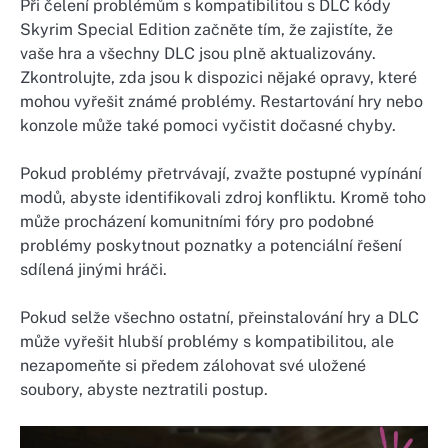
Při čelení problémům s kompatibilitou s DLC kódy
Skyrim Special Edition začněte tím, že zajistíte, že
vaše hra a všechny DLC jsou plně aktualizovány.
Zkontrolujte, zda jsou k dispozici nějaké opravy, které
mohou vyřešit známé problémy. Restartování hry nebo
konzole může také pomoci vyčistit dočasné chyby.
Pokud problémy přetrvávají, zvažte postupné vypínání
modů, abyste identifikovali zdroj konfliktu. Kromě toho
může procházení komunitními fóry pro podobné
problémy poskytnout poznatky a potenciální řešení
sdílená jinými hráči.
Pokud selže všechno ostatní, přeinstalování hry a DLC
může vyřešit hlubší problémy s kompatibilitou, ale
nezapomeňte si předem zálohovat své uložené
soubory, abyste neztratili postup.