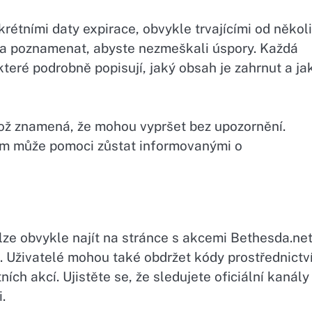
rétními daty expirace, obvykle trvajícími od někol
data poznamenat, abyste nezmeškali úspory. Každá
které podrobně popisují, jaký obsah je zahrnut a ja
což znamená, že mohou vypršet bez upozornění.
ám může pomoci zůstat informovanými o
lze obvykle najít na stránce s akcemi Bethesda.ne
ů. Uživatelé mohou také obdržet kódy prostřednictv
ch akcí. Ujistěte se, že sledujete oficiální kanály
.