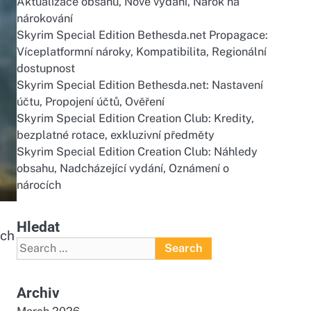
Aktualizace obsahu, Nové vydání, Nárok na
nárokování
Skyrim Special Edition Bethesda.net Propagace:
Víceplatformní nároky, Kompatibilita, Regionální
dostupnost
Skyrim Special Edition Bethesda.net: Nastavení
účtu, Propojení účtů, Ověření
Skyrim Special Edition Creation Club: Kredity,
bezplatné rotace, exkluzivní předměty
Skyrim Special Edition Creation Club: Náhledy
obsahu, Nadcházející vydání, Oznámení o
nárocích
Hledat
ích
Search
for:
Archiv