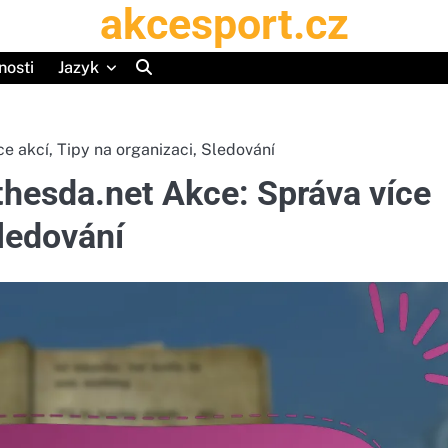
akcesport.cz
nosti
Jazyk
e akcí, Tipy na organizaci, Sledování
thesda.net Akce: Správa více
Sledování