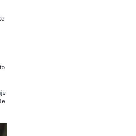
te
to
uje
le