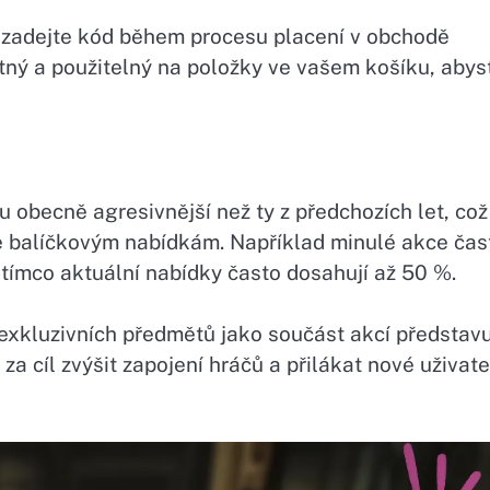
 zadejte kód během procesu placení v obchodě
latný a použitelný na položky ve vašem košíku, abys
u obecně agresivnější než ty z předchozích let, což
e balíčkovým nabídkám. Například minulé akce čas
tímco aktuální nabídky často dosahují až 50 %.
xkluzivních předmětů jako součást akcí představ
a cíl zvýšit zapojení hráčů a přilákat nové uživate