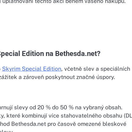
i uplatňování těchto akcí během vašeho nákupu.
pecial Edition na Bethesda.net?
o
Skyrim Special Edition
, včetně slev a speciálních
 zážitek a zároveň poskytnout značné úspory.
hrnují slevy od 20 % do 50 % na vybraný obsah.
ky, které kombinují více stahovatelného obsahu (D
bchod Bethesda.net pro časově omezené bleskové