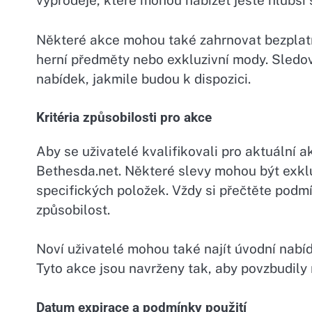
výprodeje, které mohou nabízet ještě hlubší 
Některé akce mohou také zahrnovat bezplat
herní předměty nebo exkluzivní mody. Sledo
nabídek, jakmile budou k dispozici.
Kritéria způsobilosti pro akce
Aby se uživatelé kvalifikovali pro aktuální a
Bethesda.net. Některé slevy mohou být exklu
specifických položek. Vždy si přečtěte podmí
způsobilost.
Noví uživatelé mohou také najít úvodní nabídk
Tyto akce jsou navrženy tak, aby povzbudily
Datum expirace a podmínky použití