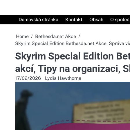
Skip
to
content
Domovská stránka
Kontakt
Obsah
O společ
Home
Bethesda.net Akce
Skyrim Special Edition Bethesda.net Akce: Správa víc
Skyrim Special Edition Be
akcí, Tipy na organizaci, 
17/02/2026
Lydia Hawthorne