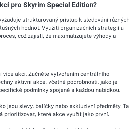
kcí pro Skyrim Special Edition?
vyžaduje strukturovaný přístup k sledování různýc
lušných hodnot. Využití organizačních strategií a
roces, což zajistí, že maximalizujete výhody a
ní více akcí. Začněte vytvořením centrálního
hny aktivní akce, včetně podrobností, jako je
specifické podmínky spojené s každou nabídkou.
ako jsou slevy, balíčky nebo exkluzivní předměty. T
rioritizovat, které akce využít jako první.